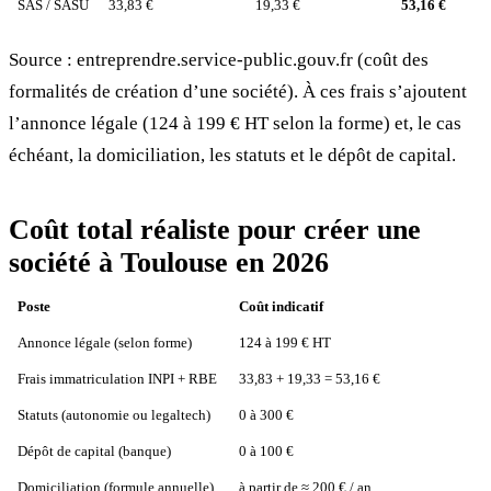
SAS / SASU
33,83 €
19,33 €
53,16 €
Source : entreprendre.service-public.gouv.fr (coût des
formalités de création d’une société). À ces frais s’ajoutent
l’annonce légale (124 à 199 € HT selon la forme) et, le cas
échéant, la domiciliation, les statuts et le dépôt de capital.
Coût total réaliste pour créer une
société à Toulouse en 2026
Poste
Coût indicatif
Annonce légale (selon forme)
124 à 199 € HT
Frais immatriculation INPI + RBE
33,83 + 19,33 = 53,16 €
Statuts (autonomie ou legaltech)
0 à 300 €
Dépôt de capital (banque)
0 à 100 €
Domiciliation (formule annuelle)
à partir de ≈ 200 € / an