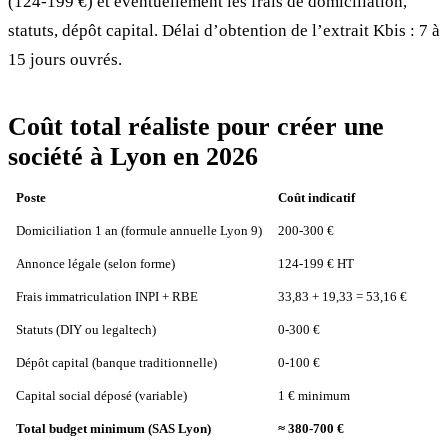
(124-199 €) et éventuellement les frais de domiciliation,
statuts, dépôt capital. Délai d’obtention de l’extrait Kbis : 7 à
15 jours ouvrés.
Coût total réaliste pour créer une
société à Lyon en 2026
Poste
Coût indicatif
Domiciliation 1 an (formule annuelle Lyon 9)
200-300 €
Annonce légale (selon forme)
124-199 € HT
Frais immatriculation INPI + RBE
33,83 + 19,33 = 53,16 €
Statuts (DIY ou legaltech)
0-300 €
Dépôt capital (banque traditionnelle)
0-100 €
Capital social déposé (variable)
1 € minimum
Total budget minimum (SAS Lyon)
≈ 380-700 €