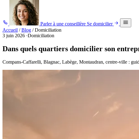
Parler à une conseillère
Se domicilier
Accueil
/
Blog
/
Domiciliation
3 juin 2026
·
Domiciliation
Dans quels quartiers domicilier son entrep
Compans-Caffarelli, Blagnac, Labège, Montaudran, centre-ville : guide 