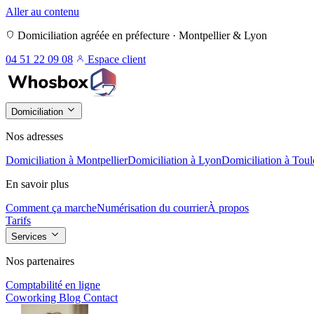
Aller au contenu
Domiciliation agréée en préfecture · Montpellier & Lyon
04 51 22 09 08
Espace client
Domiciliation
Nos adresses
Domiciliation à Montpellier
Domiciliation à Lyon
Domiciliation à Toul
En savoir plus
Comment ça marche
Numérisation du courrier
À propos
Tarifs
Services
Nos partenaires
Comptabilité en ligne
Coworking
Blog
Contact