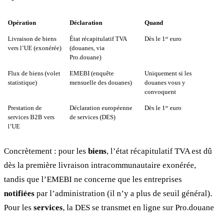
Opération
Déclaration
Quand
Livraison de biens
État récapitulatif TVA
Dès le 1ᵉʳ euro
vers l’UE (exonérée)
(douanes, via
Pro.douane)
Flux de biens (volet
EMEBI (enquête
Uniquement si les
statistique)
mensuelle des douanes)
douanes vous y
convoquent
Prestation de
Déclaration européenne
Dès le 1ᵉʳ euro
services B2B vers
de services (DES)
l’UE
Concrètement : pour les
biens
, l’état récapitulatif TVA est dû
dès la première livraison intracommunautaire exonérée,
tandis que l’EMEBI ne concerne que les entreprises
notifiées
par l’administration (il n’y a plus de seuil général).
Pour les
services
, la DES se transmet en ligne sur Pro.douane