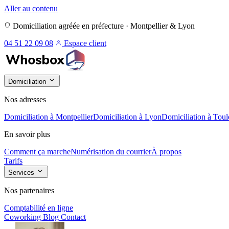
Aller au contenu
Domiciliation agréée en préfecture · Montpellier & Lyon
04 51 22 09 08
Espace client
Domiciliation
Nos adresses
Domiciliation à Montpellier
Domiciliation à Lyon
Domiciliation à Toul
En savoir plus
Comment ça marche
Numérisation du courrier
À propos
Tarifs
Services
Nos partenaires
Comptabilité en ligne
Coworking
Blog
Contact