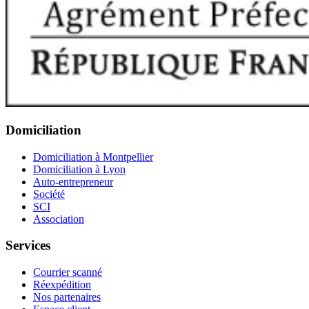
Domiciliation
Domiciliation à Montpellier
Domiciliation à Lyon
Auto-entrepreneur
Société
SCI
Association
Services
Courrier scanné
Réexpédition
Nos partenaires