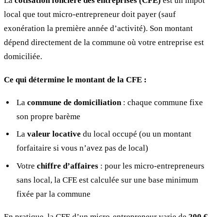
La
cotisation foncière des entreprises (CFE)
est un impôt
local que tout micro-entrepreneur doit payer (sauf
exonération la première année d’activité). Son montant
dépend directement de la commune où votre entreprise est
domiciliée.
Ce qui détermine le montant de la CFE :
La
commune de domiciliation
: chaque commune fixe
son propre barème
La
valeur locative
du local occupé (ou un montant
forfaitaire si vous n’avez pas de local)
Votre
chiffre d’affaires
: pour les micro-entrepreneurs
sans local, la CFE est calculée sur une base minimum
fixée par la commune
En pratique, la CFE d’un micro-entrepreneur varie de
200 €