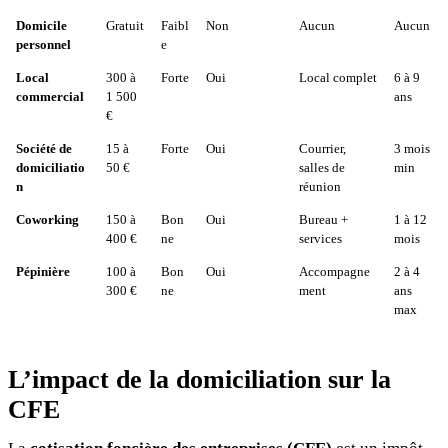
Domicile
Gratuit
Faibl
Non
Aucun
Aucun
personnel
e
Local
300 à
Forte
Oui
Local complet
6 à 9
commercial
1 500
ans
€
Société de
15 à
Forte
Oui
Courrier,
3 mois
domiciliatio
50 €
salles de
min
n
réunion
Coworking
150 à
Bon
Oui
Bureau +
1 à 12
400 €
ne
services
mois
Pépinière
100 à
Bon
Oui
Accompagne
2 à 4
300 €
ne
ment
ans
max
L’impact de la domiciliation sur la
CFE