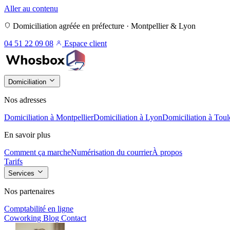
Aller au contenu
Domiciliation agréée en préfecture · Montpellier & Lyon
04 51 22 09 08
Espace client
Domiciliation
Nos adresses
Domiciliation à Montpellier
Domiciliation à Lyon
Domiciliation à Toul
En savoir plus
Comment ça marche
Numérisation du courrier
À propos
Tarifs
Services
Nos partenaires
Comptabilité en ligne
Coworking
Blog
Contact