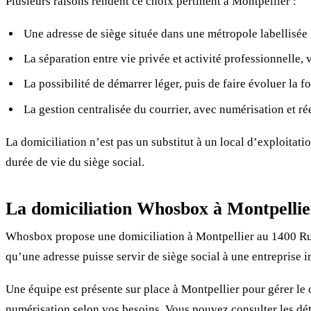
Plusieurs raisons rendent ce choix pertinent à Montpellier :
Une adresse de siège située dans une métropole labellisée 
La séparation entre vie privée et activité professionnelle,
La possibilité de démarrer léger, puis de faire évoluer la 
La gestion centralisée du courrier, avec numérisation et ré
La domiciliation n’est pas un substitut à un local d’exploitati
durée de vie du siège social.
La domiciliation Whosbox à Montpellie
Whosbox propose une domiciliation à Montpellier au 1400 Rue 
qu’une adresse puisse servir de siège social à une entreprise 
Une équipe est présente sur place à Montpellier pour gérer le 
numérisation selon vos besoins. Vous pouvez consulter les déta