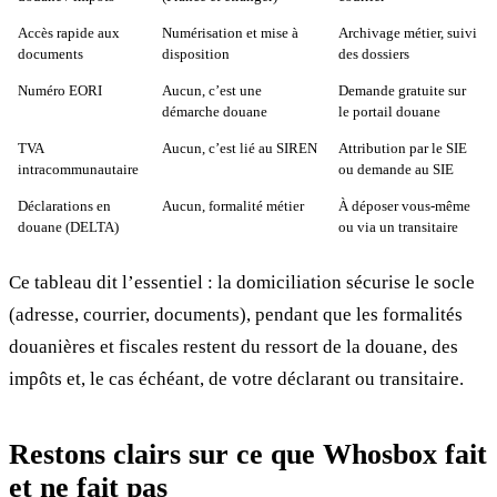
Accès rapide aux
Numérisation et mise à
Archivage métier, suivi
documents
disposition
des dossiers
Numéro EORI
Aucun, c’est une
Demande gratuite sur
démarche douane
le portail douane
TVA
Aucun, c’est lié au SIREN
Attribution par le SIE
intracommunautaire
ou demande au SIE
Déclarations en
Aucun, formalité métier
À déposer vous-même
douane (DELTA)
ou via un transitaire
Ce tableau dit l’essentiel : la domiciliation sécurise le socle
(adresse, courrier, documents), pendant que les formalités
douanières et fiscales restent du ressort de la douane, des
impôts et, le cas échéant, de votre déclarant ou transitaire.
Restons clairs sur ce que Whosbox fait
et ne fait pas